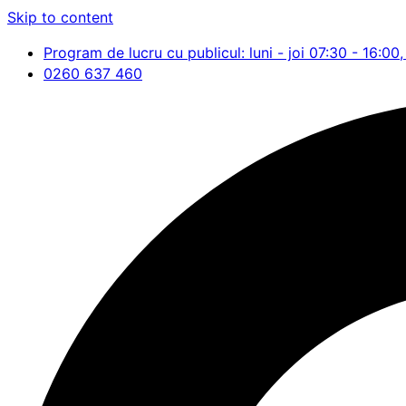
Skip to content
Program de lucru cu publicul: luni - joi 07:30 - 16:00,
0260 637 460