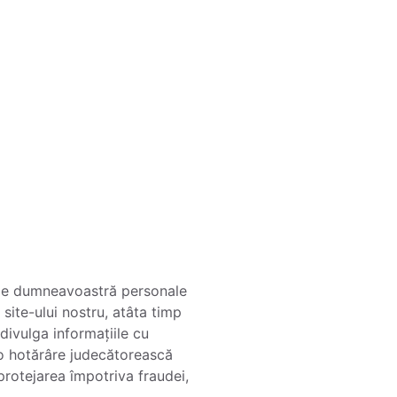
țiile dumneavoastră personale
 site-ului nostru, atâta timp
divulga informațiile cu
 o hotărâre judecătorească
 protejarea împotriva fraudei,