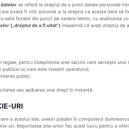
 datelor
se referă la dreptul de a primi datele personale înt
 care poate fi citit automat și la dreptul ca aceste date să fi
u este fezabil din punct de vedere tehnic, cu analizarea costu
lor („dreptul de a fi uitat”)
înseamnă că aveți dreptul de a
i legale, pentru îndeplinirea unei sarcini care servește unui 
ii publice cu care este investit operatorul;
interes public;
citarea sau apărarea unui drept în instanță.
IE-URI
nare a acestui site, uneori plasăm în computerul dumneavoas
e-uri. Majoritatea site-urilor fac acest lucru pentru a ofe