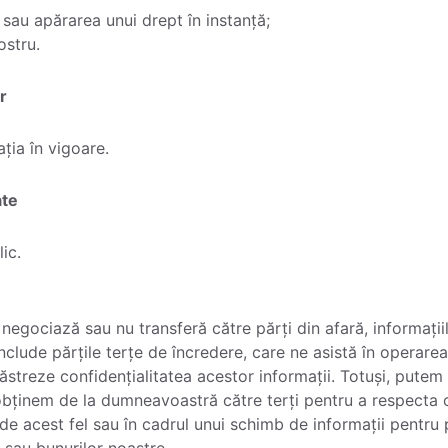
 sau apărarea unui drept în instanță;
ostru.
r
ația în vigoare.
ate
ic.
u negociază sau nu transferă către părți din afară, informa
include părțile terțe de încredere, care ne asistă în operarea
ăstreze confidențialitatea acestor informații. Totuși, putem 
obținem de la dumneavoastră către terți pentru a respecta
e de acest fel sau în cadrul unui schimb de informații pentru
r sau bunurilor noastre.