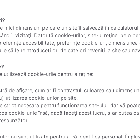
ri?
e mici dimensiuni pe care un site îl salvează în calculatorul
 îl vizitaţi. Datorită cookie-urilor, site-ul reţine, pe o per
eferințe accesibilitate, preferințe cookie-uri, dimensiunea c
uie să le reintroduceţi ori de câte ori reveniţi la site sau na
e?
e utilizează cookie-urile pentru a reţine:
ră de afişare, cum ar fi contrastul, culoarea sau dimensiun
) utilizarea cookie-urilor pe site.
e strict necesară pentru funcţionarea site-ului, dar vă poa
oca cookie-urile însă, dacă faceţi acest lucru, s-ar putea ca
orespunzător.
ilor nu sunt utilizate pentru a vă identifica personal. În plu