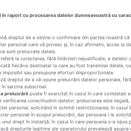
ți în raport cu procesarea datelor dumneavoastră cu cara
nă dreptul de a obține o confirmare din partea noastră că
 personal care vă privesc și, în caz afirmativ, acces la dat
re sunt prelucrate datele.
referă la corectarea, fără întârzieri nejustificate, a datelor
cată fiecărui destinatar la care au fost transmise datele, cu
 imposibil sau presupune eforturi disproporționate.
ză dreptul de a vă opune prelucrării datelor personale, făr
 în sarcina subscrisei.
a prelucrării
poate fi exercitat în cazul în care contestați e
verificarea corectitudinii datelor; prelucrarea este ilegală
cter personal, solicitând în schimb restricționarea; în cazul
ter personal în scopul prelucrării, dar persoana i le solici
unui drept în instanță; în cazul în care persoana s-a opus pr
 dacă drepturile legitime ale operatorului prevalează asupra