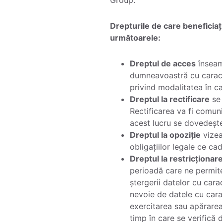
Drepturile de care beneficia
următoarele:
Dreptul de acces
înseam
dumneavoastră cu caracter
privind modalitatea în ca
Dreptul la rectificare
se 
Rectificarea va fi comuni
acest lucru se dovedește
Dreptul la opoziție
vizea
obligațiilor legale ce cad
Dreptul la restricționare
perioadă care ne permite 
ștergerii datelor cu cara
nevoie de datele cu carac
exercitarea sau apărarea 
timp în care se verifică