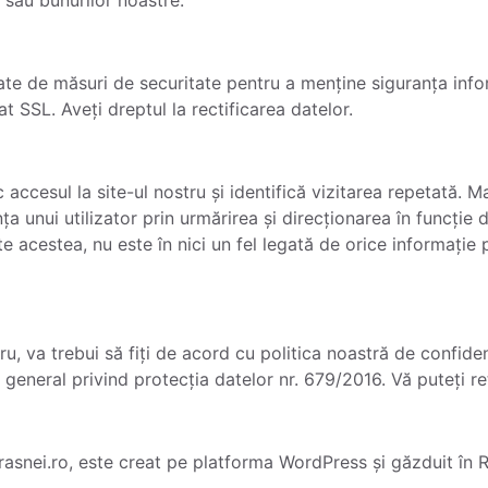
te de măsuri de securitate pentru a menține siguranța infor
at SSL. Aveți dreptul la rectificarea datelor.
accesul la site-ul nostru și identifică vizitarea repetată. M
a unui utilizator prin urmărirea și direcționarea în funcție d
te acestea, nu este în nici un fel legată de orice informație
tru, va trebui să fiți de acord cu politica noastră de confiden
eneral privind protecția datelor nr. 679/2016. Vă puteți r
snei.ro, este creat pe platforma WordPress și găzduit în