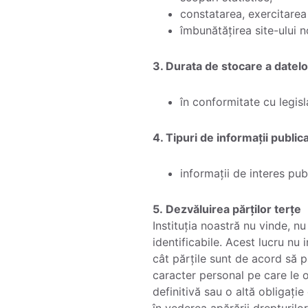
constatarea, exercitarea
îmbunătățirea site-ului n
3. Durata de stocare a datelo
în conformitate cu legisl
4. Tipuri de informații public
informații de interes publ
5. Dezvăluirea părților terțe
Instituția noastră nu vinde, n
identificabile. Acest lucru nu 
cât părțile sunt de acord să p
caracter personal pe care le 
definitivă sau o altă obligați
în vederea apărării drepturilo