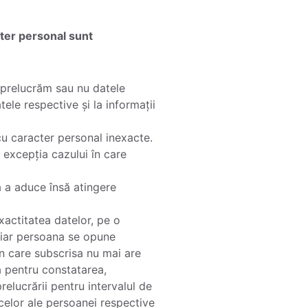
cter personal sunt
 prelucrăm sau nu datele
ele respective și la informații
 cu caracter personal inexacte.
 excepția cazului în care
ă a aduce însă atingere
xactitatea datelor, pe o
, iar persoana se opune
 în care subscrisa nu mai are
tă pentru constatarea,
elucrării pentru intervalul de
 celor ale persoanei respective