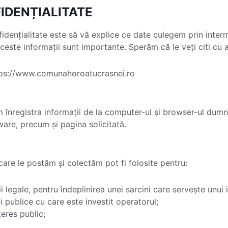
IDENȚIALITATE
fidențialitate este să vă explice ce date culegem prin interm
este informații sunt importante. Sperăm că le veți citi cu a
ttps://www.comunahoroatucrasnei.ro
înregistra informații de la computer-ul și browser-ul dumne
ware, precum și pagina solicitată.
 care le postăm și colectăm pot fi folosite pentru:
i legale, pentru îndeplinirea unei sarcini care servește unui 
ii publice cu care este investit operatorul;
teres public;