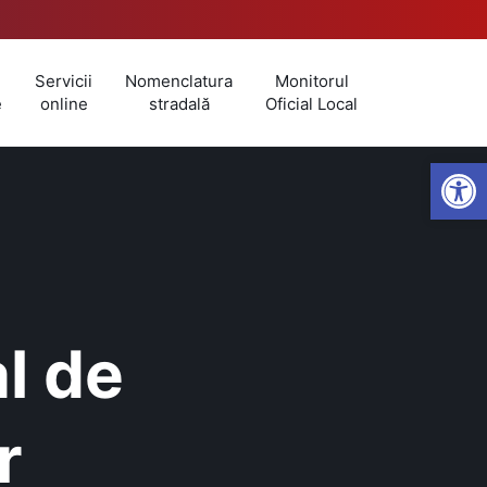
Servicii
Nomenclatura
Monitorul
e
online
stradală
Oficial Local
Open
l de
r