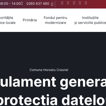
 08:00 - 14:00
0260 637 460
oritățile
Fondul pentru
Instituțiile
Primăria
ice locale
modernizare
și serviciile public
Comuna Horoatu Crasnei
ulament genera
protecția datelo