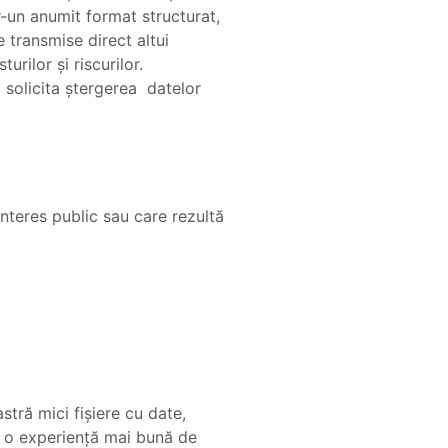
r-un anumit format structurat,
e transmise direct altui
rilor și riscurilor.
 solicita ștergerea datelor
interes public sau care rezultă
tră mici fișiere cu date,
ri o experiență mai bună de