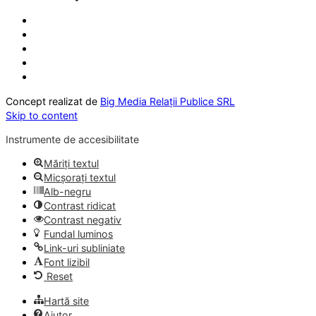
Concept realizat de
Big Media Relații Publice SRL
Skip to content
Instrumente de accesibilitate
Măriți textul
Micșorați textul
Alb-negru
Contrast ridicat
Contrast negativ
Fundal luminos
Link-uri subliniate
Font lizibil
Reset
Hartă site
Ajutor