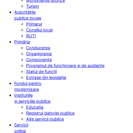
Monumente istorice
Turism
Autoritățile
publice locale
Primarul
Consiliul local
RUTI
Primăria
Conducerea
Organigrama
Componența
Programul de funcționare și de audiențe
Statul de funcții
Extrase din legislație
Fondul pentru
modernizare
Instituțiile
și serviciile publice
Educația
Registrul datoriei publice
Alte servicii publice
Servicii
online