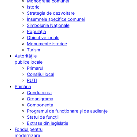
Monografia comunei
Istoric
Strategia de dezvoltare
Însemnele specifice comunei
Simbolurile Naționale
Populația
Obiective locale
Monumente istorice
Turism
Autoritățile
publice locale
Primarul
Consiliul local
RUTI
Primăria
Conducerea
Organigrama
Componența
Programul de funcționare și de audiențe
Statul de funcții
Extrase din legislație
Fondul pentru
modernizare