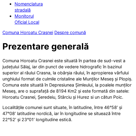
Nomenclatura
stradală
Monitorul
Oficial Local
Comuna Horoatu Crasnei
Despre comună
Prezentare generală
Comuna Horoatu Crasnei este situată în partea de sud-vest a
județului Sălaj, iar din punct de vedere hidrografic în bazinul
superior al râului Crasna, la obârșia râului, în apropierea vârfului
unghiului format de culmile cristaline ale Munților Meseș și Plopiș.
Comuna este situată în Depresiunea Șimleului, la poalele munților
Meseș, are o suprafață de 8194 Km2 și este formată din satele:
Horoatu Crasnei, Șeredeiu, Stârciu și Hurez si un cătun Poic.
Localitățile comunei sunt situate, în latitudine, între 46°58′ și
47°08′ latitudine nordică, iar în longitudine se situează între
22°52′ și 23°01′ longitudine estică.