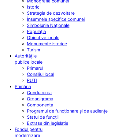
Monografia comunei
Istoric
Strategia de dezvoltare
Însemnele specifice comunei
Simbolurile Naționale
Populația
Obiective locale
Monumente istorice
Turism
Autoritățile
publice locale
Primarul
Consiliul local
RUTI
Primăria
Conducerea
Organigrama
Componența
Programul de funcționare și de audiențe
Statul de funcții
Extrase din legislație
Fondul pentru
modernizare