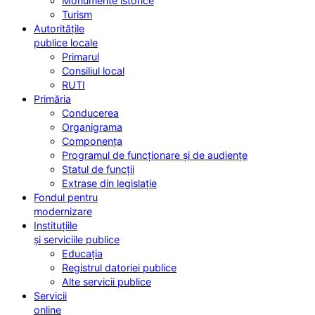
Monumente istorice
Turism
Autoritățile
publice locale
Primarul
Consiliul local
RUTI
Primăria
Conducerea
Organigrama
Componența
Programul de funcționare și de audiențe
Statul de funcții
Extrase din legislație
Fondul pentru
modernizare
Instituțiile
și serviciile publice
Educația
Registrul datoriei publice
Alte servicii publice
Servicii
online