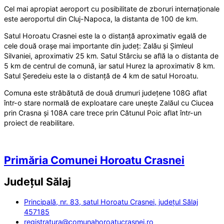
Cel mai apropiat aeroport cu posibilitate de zboruri internaționale
este aeroportul din Cluj-Napoca, la distanta de 100 de km.
Satul Horoatu Crasnei este la o distanță aproximativ egală de
cele două orașe mai importante din județ: Zalău și Șimleul
Silvaniei, aproximativ 25 km. Satul Stârciu se află la o distanta de
5 km de centrul de comună, iar satul Hurez la aproximativ 8 km.
Satul Șeredeiu este la o distanță de 4 km de satul Horoatu.
Comuna este străbătută de două drumuri județene 108G aflat
într-o stare normală de exploatare care unește Zalăul cu Ciucea
prin Crasna și 108A care trece prin Cătunul Poic aflat într-un
proiect de reabilitare.
Primăria Comunei Horoatu Crasnei
Județul
Sălaj
Principală, nr. 83, satul Horoatu Crasnei, județul Sălaj
457185
registratura@comunahoroatucrasnei.ro