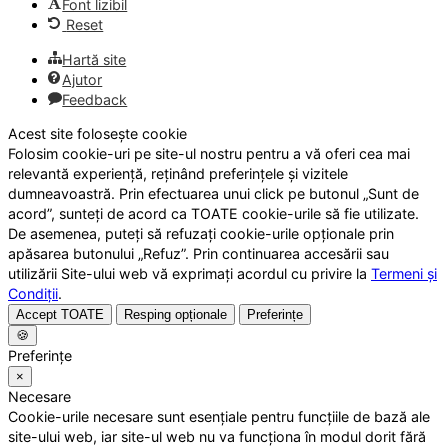
Font lizibil
Reset
Hartă site
Ajutor
Feedback
Acest site folosește cookie
Folosim cookie-uri pe site-ul nostru pentru a vă oferi cea mai
relevantă experiență, reținând preferințele și vizitele
dumneavoastră. Prin efectuarea unui click pe butonul „Sunt de
acord”, sunteți de acord ca TOATE cookie-urile să fie utilizate.
De asemenea, puteți să refuzați cookie-urile opționale prin
apăsarea butonului „Refuz”. Prin continuarea accesării sau
utilizării Site-ului web vă exprimați acordul cu privire la
Termeni și
Condiții
.
Accept TOATE
Resping opționale
Preferințe
🍪
Preferințe
×
Necesare
Cookie-urile necesare sunt esențiale pentru funcțiile de bază ale
site-ului web, iar site-ul web nu va funcționa în modul dorit fără