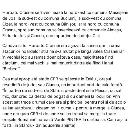
Horoatu Crasnei se învecinează la nord-est cu comuna Meseșenii
de Jos, la sud-est cu comuna Buciumi, la sud-vest cu comuna
Cizer, la nord-vest cu comuna Bănișor, iar la nord cu comuna
Crasna, spre sud comuna se învecinează cu comunele Almașu,
Fildu de Jos și Ciucea, care aparține de județul Cluj.
Cândva satul Horoatu Crasnei era așezat la sosea dar in urma
atacurilor hoardelor străine s-a mutat pe lângă valea Crasnei iar
în vechiul loc au rămas doar câteva case, majoritatea fiind
cârciumi, cel mai vechi si mai renumit dintre ele fiind Hanul
“Berbeci”.
Cea mai apropiată stație CFR se găsește în Zalău , orașul
reședință de județ sau Ciucea, un important nod de cale ferată.
“În partea de sud-est de Stârciu peste deal este Plesca, un sat
mic, dar cred ca destul de bogat și cu oameni la locul lor. Prin
acest sat trece drumul care era si principal pentru noi si de acolo
se lua autobusul, ziceam noi « cursa » pentru a merge la Ciucea,
unde era gara CFR si de unde se lua trenul sa mergi in toate
orașele României” notează Vasile PINTEA în cartea sa. Cam așa a
fost(…în Stârciu- din aducerile aminte).