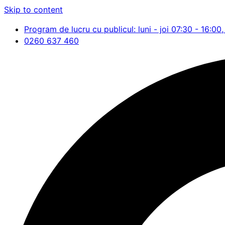
Skip to content
Program de lucru cu publicul: luni - joi 07:30 - 16:00,
0260 637 460