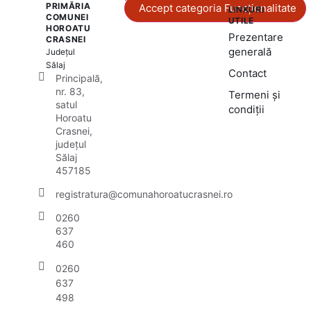
PRIMĂRIA
Accept categoria Funcționalitate
LINKURI
COMUNEI
UTILE
HOROATU
Prezentare
CRASNEI
generală
Județul
Sălaj
Contact
Principală,
nr. 83,
Termeni și
satul
condiții
Horoatu
Crasnei,
județul
Sălaj
457185
registratura@comunahoroatucrasnei.ro
0260
637
460
0260
637
498