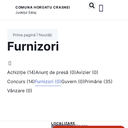
COMUNA HOROATU CRASNEI
Județul
Sălaj
și serviciile publice
Prima pagină
Noutăți
Furnizori
Achiziție (14)
Anunț de presă (0)
Avizier (0)
Concurs (14)
Furnizori (0)
Guvern (0)
Primărie (35)
Vânzare (0)
LOCALIZARE
Acest conținut este blocat până când acceptați categoria corespunzătoare de cookie-uri.