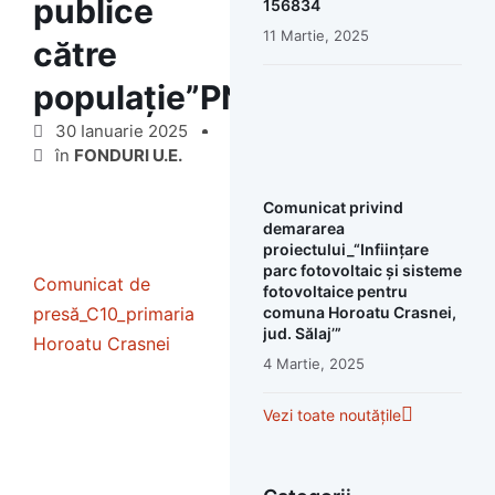
publice
156834
11 Martie, 2025
către
populație”PNRR_C10_INITIA
30 Ianuarie 2025
în
FONDURI U.E.
Comunicat privind
demararea
proiectului_“Inființare
parc fotovoltaic și sisteme
Comunicat de
fotovoltaice pentru
comuna Horoatu Crasnei,
presă_C10_primaria
jud. Sălaj’”
Horoatu Crasnei
4 Martie, 2025
Vezi toate noutățile