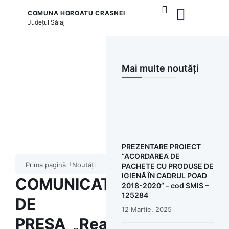
COMUNA HOROATU CRASNEI
Județul
Sălaj
și serviciile publice
Mai multe noutăți
PREZENTARE PROIECT
“ACORDAREA DE
Prima pagină
Noutăți
PACHETE CU PRODUSE DE
IGIENĂ ÎN CADRUL POAD
COMUNICAT
2018-2020” – cod SMIS –
125284
DE
12 Martie, 2025
PRESA_„Reabilitare