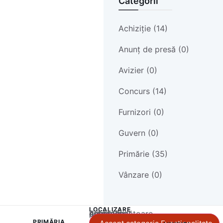
Categorii
Achiziție (14)
Anunț de presă (0)
Avizier (0)
Concurs (14)
Furnizori (0)
Guvern (0)
Primărie (35)
Vânzare (0)
LOCALIZARE
Acest conținut este blocat până când acceptați categoria corespunzătoare de cookie-uri.
PRIMĂRIA