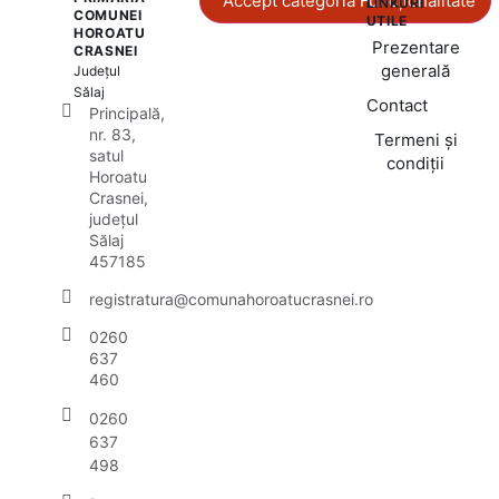
Accept categoria Funcționalitate
LINKURI
COMUNEI
UTILE
HOROATU
Prezentare
CRASNEI
generală
Județul
Sălaj
Contact
Principală,
nr. 83,
Termeni și
satul
condiții
Horoatu
Crasnei,
județul
Sălaj
457185
registratura@comunahoroatucrasnei.ro
0260
637
460
0260
637
498