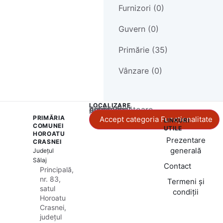
Furnizori (0)
Guvern (0)
Primărie (35)
Vânzare (0)
LOCALIZARE
Acest conținut este blocat până când acceptați categoria corespunzătoare de cookie-uri.
PRIMĂRIA
Accept categoria Funcționalitate
LINKURI
COMUNEI
UTILE
HOROATU
Prezentare
CRASNEI
generală
Județul
Sălaj
Contact
Principală,
nr. 83,
Termeni și
satul
condiții
Horoatu
Crasnei,
județul