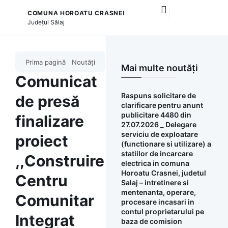
COMUNA HOROATU CRASNEI
și serviciile publice
Județul
Sălaj
Prima pagină
Noutăți
Mai multe noutăți
Comunicat
Raspuns solicitare de
de presă
clarificare pentru anunt
publicitare 4480 din
finalizare
27.07.2026 _ Delegare
serviciu de exploatare
proiect
(functionare si utilizare) a
statiilor de incarcare
,,Construire
electrica in comuna
Horoatu Crasnei, judetul
Centru
Salaj – intretinere si
mentenanta, operare,
Comunitar
procesare incasari in
contul proprietarului pe
Integrat
baza de comision