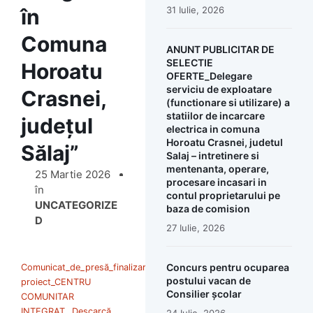
în
31 Iulie, 2026
Comuna
ANUNT PUBLICITAR DE
SELECTIE
Horoatu
OFERTE_Delegare
serviciu de exploatare
Crasnei,
(functionare si utilizare) a
statiilor de incarcare
județul
electrica in comuna
Horoatu Crasnei, judetul
Sălaj”
Salaj – intretinere si
mentenanta, operare,
25 Martie 2026
procesare incasari in
în
contul proprietarului pe
UNCATEGORIZE
baza de comision
D
27 Iulie, 2026
Concurs pentru ocuparea
Comunicat_de_presă_finalizare
postului vacan de
proiect_CENTRU
Consilier școlar
COMUNITAR
INTEGRAT
Descarcă