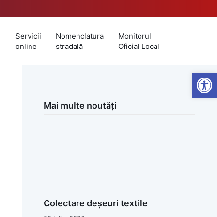
Servicii
Nomenclatura
Monitorul
e
online
stradală
Oficial Local
Open
Mai multe noutăți
Colectare deșeuri textile