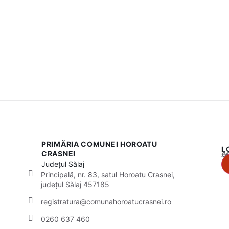
PRIMĂRIA COMUNEI HOROATU
L
Acest
CRASNEI
Județul
Sălaj
Principală, nr. 83, satul Horoatu Crasnei,
județul Sălaj 457185
registratura@comunahoroatucrasnei.ro
0260 637 460