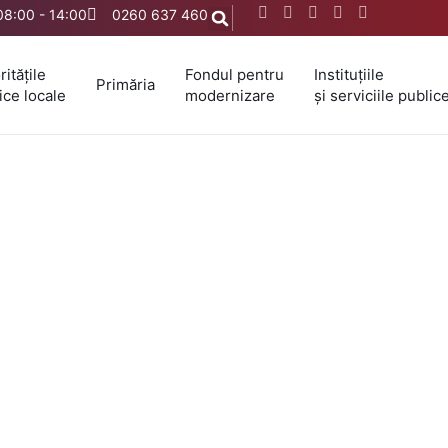
 08:00 - 14:00
0260 637 460
ritățile
Fondul pentru
Instituțiile
Primăria
ice locale
modernizare
și serviciile public