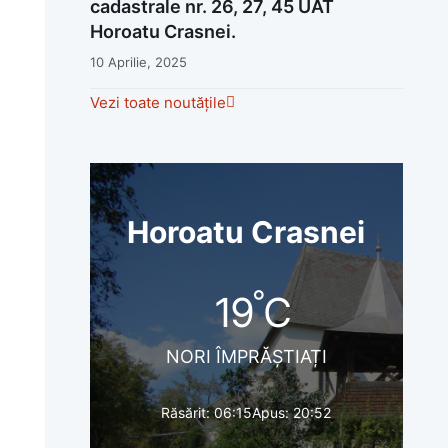
cadastrale nr. 26, 27, 45 UAT
Horoatu Crasnei.
10 Aprilie, 2025
Vezi toate noutățile
Horoatu Crasnei
°
19
C
NORI ÎMPRĂȘTIAȚI
Răsărit: 06:15
Apus: 20:52