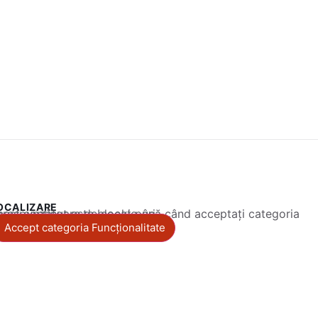
OCALIZARE
 conținut este blocat până când acceptați categoria corespunzătoare de cookie-uri.
Accept categoria Funcționalitate