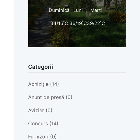
Duminică
Luni
Marți
°
°
°
34/16
C
36/19
C
39/22
C
Categorii
Achiziție (14)
Anunț de presă (0)
Avizier (0)
Concurs (14)
Furnizori (0)