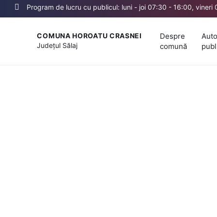
Program de lucru cu publicul: luni - joi 07:30 - 16:00, vineri
Despre
Auto
COMUNA HOROATU CRASNEI
Județul
Sălaj
comună
publ