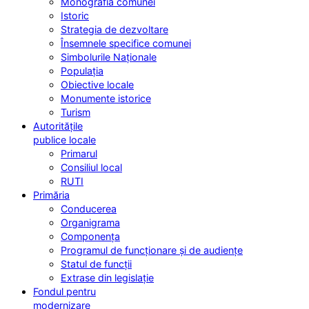
Monografia comunei
Istoric
Strategia de dezvoltare
Însemnele specifice comunei
Simbolurile Naționale
Populația
Obiective locale
Monumente istorice
Turism
Autoritățile
publice locale
Primarul
Consiliul local
RUTI
Primăria
Conducerea
Organigrama
Componența
Programul de funcționare și de audiențe
Statul de funcții
Extrase din legislație
Fondul pentru
modernizare