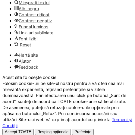
Micșorați textul
Alb-negru
Contrast ridicat
Contrast negativ
Fundal luminos
Link-uri subliniate
Font lizibil
Reset
Hartă site
Ajutor
Feedback
Acest site folosește cookie
Folosim cookie-uri pe site-ul nostru pentru a vă oferi cea mai
relevantă experiență, reținând preferințele și vizitele
dumneavoastră. Prin efectuarea unui click pe butonul „Sunt de
acord”, sunteți de acord ca TOATE cookie-urile să fie utilizate.
De asemenea, puteți să refuzați cookie-urile opționale prin
apăsarea butonului „Refuz”. Prin continuarea accesării sau
utilizării Site-ului web vă exprimați acordul cu privire la
Termeni și
Condiții
.
Accept TOATE
Resping opționale
Preferințe