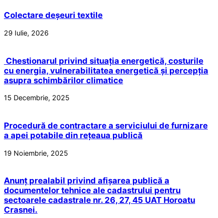
Colectare deșeuri textile
29 Iulie, 2026
Chestionarul privind situația energetică, costurile
cu energia, vulnerabilitatea energetică și percepția
asupra schimbărilor climatice
15 Decembrie, 2025
Procedură de contractare a serviciului de furnizare
a apei potabile din rețeaua publică
19 Noiembrie, 2025
Anunț prealabil privind afișarea publică a
documentelor tehnice ale cadastrului pentru
sectoarele cadastrale nr. 26, 27, 45 UAT Horoatu
Crasnei.