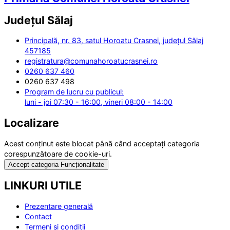
Județul
Sălaj
Principală, nr. 83, satul Horoatu Crasnei, județul Sălaj
457185
registratura@comunahoroatucrasnei.ro
0260 637 460
0260 637 498
Program de lucru cu publicul:
luni - joi 07:30 - 16:00, vineri 08:00 - 14:00
Localizare
Acest conținut este blocat până când acceptați categoria
corespunzătoare de cookie-uri.
Accept categoria Funcționalitate
LINKURI UTILE
Prezentare generală
Contact
Termeni și condiții