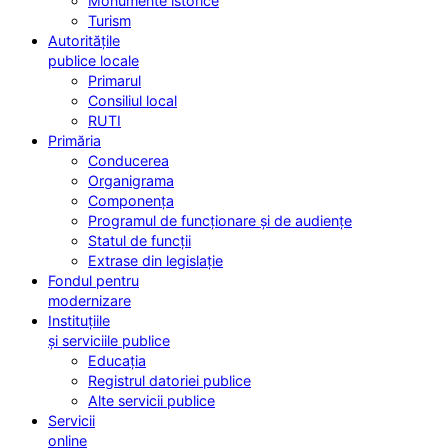
Monumente istorice
Turism
Autoritățile
publice locale
Primarul
Consiliul local
RUTI
Primăria
Conducerea
Organigrama
Componența
Programul de funcționare și de audiențe
Statul de funcții
Extrase din legislație
Fondul pentru
modernizare
Instituțiile
și serviciile publice
Educația
Registrul datoriei publice
Alte servicii publice
Servicii
online