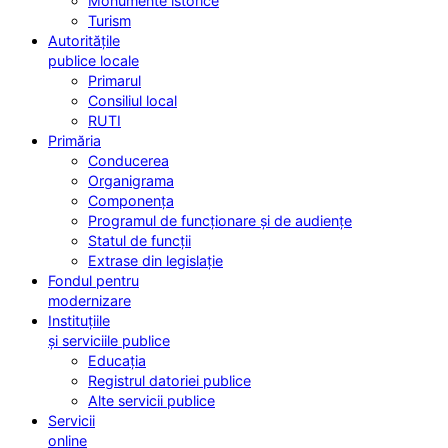
Monumente istorice
Turism
Autoritățile
publice locale
Primarul
Consiliul local
RUTI
Primăria
Conducerea
Organigrama
Componența
Programul de funcționare și de audiențe
Statul de funcții
Extrase din legislație
Fondul pentru
modernizare
Instituțiile
și serviciile publice
Educația
Registrul datoriei publice
Alte servicii publice
Servicii
online