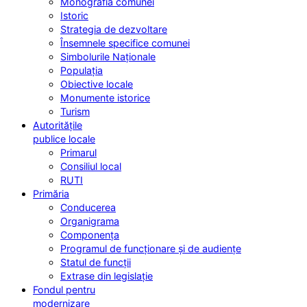
Monografia comunei
Istoric
Strategia de dezvoltare
Însemnele specifice comunei
Simbolurile Naționale
Populația
Obiective locale
Monumente istorice
Turism
Autoritățile
publice locale
Primarul
Consiliul local
RUTI
Primăria
Conducerea
Organigrama
Componența
Programul de funcționare și de audiențe
Statul de funcții
Extrase din legislație
Fondul pentru
modernizare