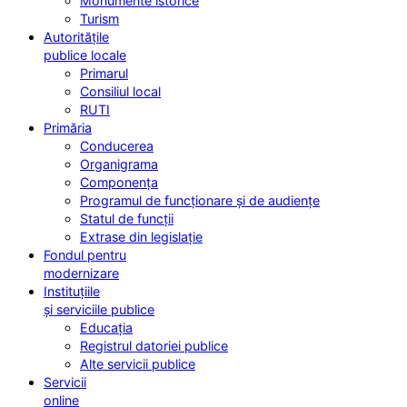
Monumente istorice
Turism
Autoritățile
publice locale
Primarul
Consiliul local
RUTI
Primăria
Conducerea
Organigrama
Componența
Programul de funcționare și de audiențe
Statul de funcții
Extrase din legislație
Fondul pentru
modernizare
Instituțiile
și serviciile publice
Educația
Registrul datoriei publice
Alte servicii publice
Servicii
online