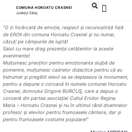
COMUNA HOROATU CRASNEI
Județul
Sălaj
și serviciile publice
”O zi încărcată de emoție, respect și recunoștință față
de EROII din comuna Horoatu Crasnei și nu numai,
căzuți pe câmpurile de luptă!
Salut cu mare drag prezența cetățenilor la aceste
evenimente!
Mulțumesc preoților pentru emoționanta slujbă de
pomenire, mulțumesc cadrelor didactice pentru că au
îndrumat și pregătit elevii sa se deplaseze la monument,
pentru a depune o coroană în numele comunei Horoatu
Crasnei, domnului Grigore BURCUŞ, care a depus o
coroană din partea asociației Cultul Eroilor Regina
Maria – Horoatu Crasnei și nu în ultimul rând doamnelor
profesor și elevilor pentru frumoasele cântece, dar și
pentru frumoasele costume populare!”