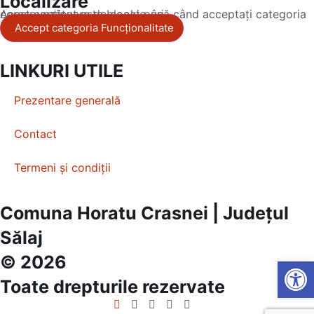
Localizare
Acest conținut este blocat până când acceptați categoria corespunzătoare de cookie-uri.
Accept categoria Funcționalitate
LINKURI UTILE
Prezentare generală
Contact
Termeni și condiții
Comuna Horatu Crasnei | Județul
Sălaj
© 2026
Open
Toate drepturile rezervate