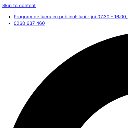
Skip to content
Program de lucru cu publicul: luni - joi 07:30 - 16:00,
0260 637 460