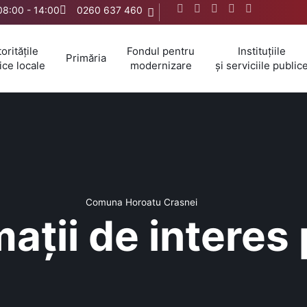
 08:00 - 14:00
0260 637 460
oritățile
Fondul pentru
Instituțiile
Primăria
ice locale
modernizare
și serviciile public
Comuna Horoatu Crasnei
ații de interes 