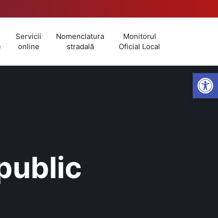
Servicii
Nomenclatura
Monitorul
e
online
stradală
Oficial Local
Open
public