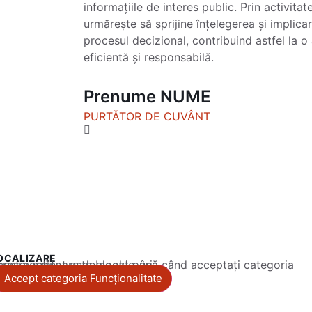
informațiile de interes public. Prin activitat
urmărește să sprijine înțelegerea și implicar
procesul decizional, contribuind astfel la o
eficientă și responsabilă.
Prenume NUME
PURTĂTOR DE CUVÂNT
OCALIZARE
 conținut este blocat până când acceptați categoria corespunzătoare de cookie-uri.
Accept categoria Funcționalitate