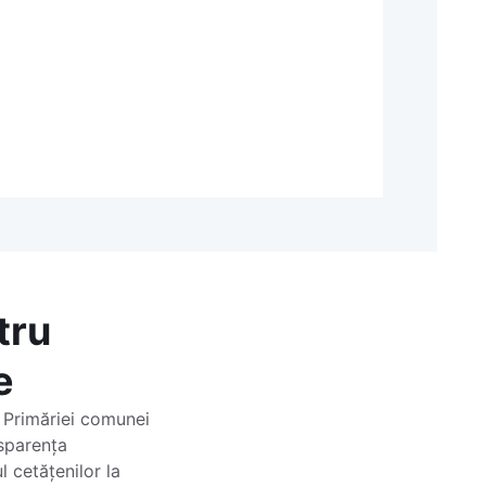
tru
e
l Primăriei comunei
nsparența
l cetățenilor la