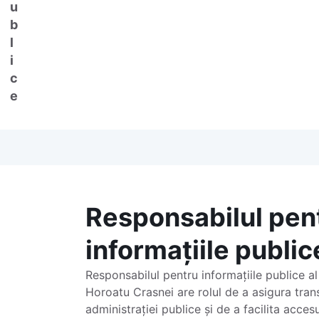
u
b
l
i
c
e
Responsabilul pen
informațiile public
Responsabilul pentru informațiile publice a
Horoatu Crasnei are rolul de a asigura tra
administrației publice și de a facilita accesu