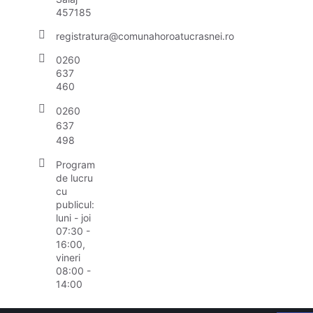
457185
registratura@comunahoroatucrasnei.ro
0260
637
460
0260
637
498
Program
de lucru
cu
publicul:
luni - joi
07:30 -
16:00,
vineri
08:00 -
14:00