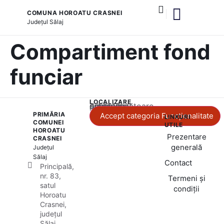
COMUNA HOROATU CRASNEI
Județul
Sălaj
și serviciile publice
Compartiment fond
funciar
LOCALIZARE
Acest conținut este blocat până când acceptați categoria corespunzătoare de cookie-uri.
PRIMĂRIA
Accept categoria Funcționalitate
LINKURI
COMUNEI
UTILE
HOROATU
Prezentare
CRASNEI
generală
Județul
Sălaj
Contact
Principală,
nr. 83,
Termeni și
satul
condiții
Horoatu
Crasnei,
județul
Sălaj