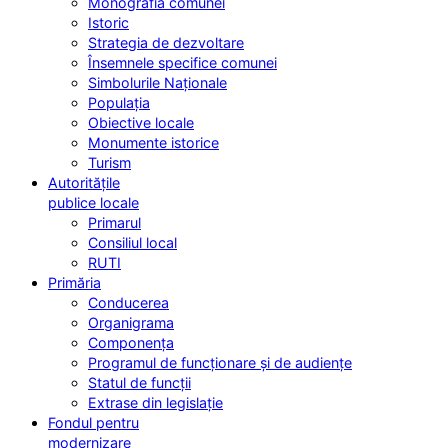
Monografia comunei
Istoric
Strategia de dezvoltare
Însemnele specifice comunei
Simbolurile Naționale
Populația
Obiective locale
Monumente istorice
Turism
Autoritățile
publice locale
Primarul
Consiliul local
RUTI
Primăria
Conducerea
Organigrama
Componența
Programul de funcționare și de audiențe
Statul de funcții
Extrase din legislație
Fondul pentru
modernizare