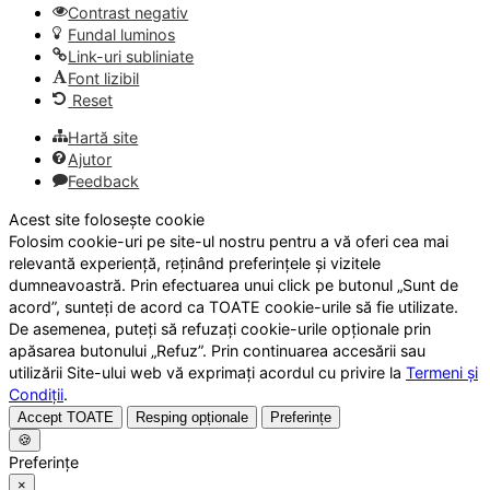
Contrast negativ
Fundal luminos
Link-uri subliniate
Font lizibil
Reset
Hartă site
Ajutor
Feedback
Acest site folosește cookie
Folosim cookie-uri pe site-ul nostru pentru a vă oferi cea mai
relevantă experiență, reținând preferințele și vizitele
dumneavoastră. Prin efectuarea unui click pe butonul „Sunt de
acord”, sunteți de acord ca TOATE cookie-urile să fie utilizate.
De asemenea, puteți să refuzați cookie-urile opționale prin
apăsarea butonului „Refuz”. Prin continuarea accesării sau
utilizării Site-ului web vă exprimați acordul cu privire la
Termeni și
Condiții
.
Accept TOATE
Resping opționale
Preferințe
🍪
Preferințe
×