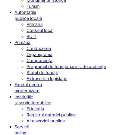
Monumente istorice
Turism
Autoritățile
publice locale
Primarul
Consiliul local
RUTI
Primăria
Conducerea
Organigrama
Componența
Programul de funcționare și de audiențe
Statul de funcții
Extrase din legislație
Fondul pentru
modernizare
Instituțiile
și serviciile publice
Educația
Registrul datoriei publice
Alte servicii publice
Servicii
online